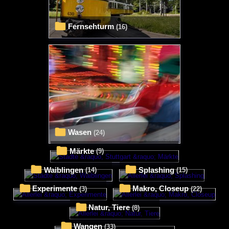
Fernsehturm
(16)
Wasen
(24)
Märkte
(9)
Waiblingen
Splashing
(14)
(15)
Experimente
Makro, Closeup
(3)
(22)
Natur, Tiere
(8)
Wangen
(33)