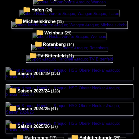
Hafen
(24)
Michaelskirche
(19)
Weinbau
(29)
Rotenberg
(14)
TV Bittenfeld
(21)
Saison 2018/19
(151)
Saison 2023/24
(128)
Saison 2024/25
(41)
Saison 2025/26
(37)
Radrennen
Schlittenhunde
(13)
(29)