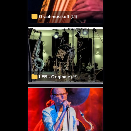
Grachmusikoff
(14)
LFB - Originale
(25)