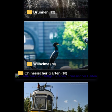
Brunnen
(12)
Wilhelma
(70)
chinesischer Garten
(10)