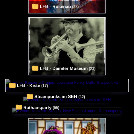
LFB - Rosenau
(28)
LFB - Daimler Museum
(23)
LFB - Kiste
(17)
Steampunks im SEH
(42)
Rathausparty
(66)