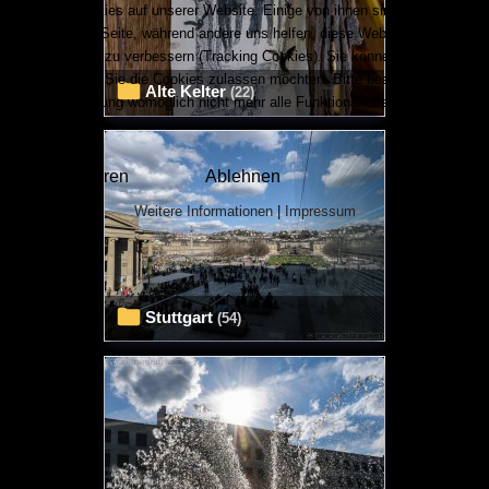
Wir nutzen Cookies auf unserer Website. Einige von ihnen sind essenziell für
den Betrieb der Seite, während andere uns helfen, diese Website und die
Nutzererfahrung zu verbessern (Tracking Cookies). Sie können selbst
entscheiden, ob Sie die Cookies zulassen möchten. Bitte beachten Sie, dass
Alte Kelter
(22)
bei einer Ablehnung womöglich nicht mehr alle Funktionalitäten der Seite zur
Verfügung stehen.
Akzeptieren
Ablehnen
Weitere Informationen
|
Impressum
Stuttgart
(54)