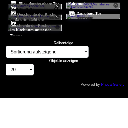
Patronus'
Blick durchs obere Tor
Akzeptieren
Ablehnen
das obere Tor
die Geschichte der Kirche
Weitere Informationen
|
Impressum
... da drin steht die
Geschichte der Kirche
im Kirchturm unter der
Reihenfolge
Objekte anzeigen
Powered by
Phoca Gallery