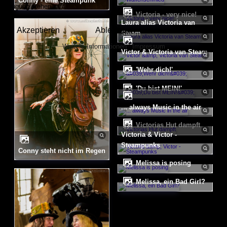
Conny - eine Steampunk
Verfügung stehen.
Victoria - very nice!
Laura alias Victoria van
Akzeptieren
Ablehnen
Steam
Weitere Informationen
|
Impressum
Victor & Victoria van Steam
'Wehr dich!'
'Du bist MEIN!'
... always Music in the air
Victorias Hut dampft
Victoria & Victor -
Steampunks
Conny steht nicht im Regen
Melissa is posing
Melissa, ein Bad Girl?