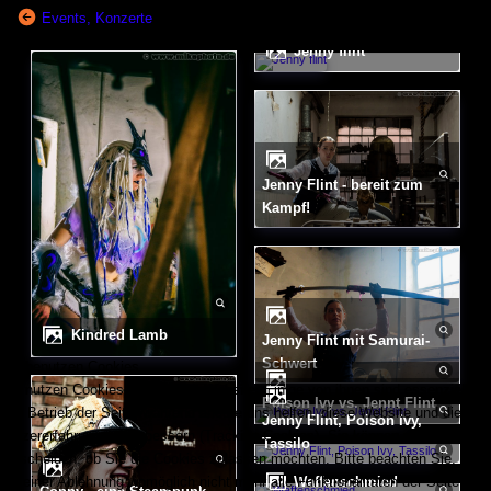
Events, Konzerte
Jenny flint
Jenny Flint - bereit zum
Kampf!
Kindred Lamb
Jenny Flint mit Samurai-
Schwert
Wir benutzen Cookies
Wir nutzen Cookies auf unserer Website. Einige von ihnen sind essenziell für
Poison Ivy vs. Jennt Flint
den Betrieb der Seite, während andere uns helfen, diese Website und die
Jenny Flint, Poison Ivy,
Nutzererfahrung zu verbessern (Tracking Cookies). Sie können selbst
Tassilo
entscheiden, ob Sie die Cookies zulassen möchten. Bitte beachten Sie, dass
bei einer Ablehnung womöglich nicht mehr alle Funktionalitäten der Seite zur
Waffenschmied