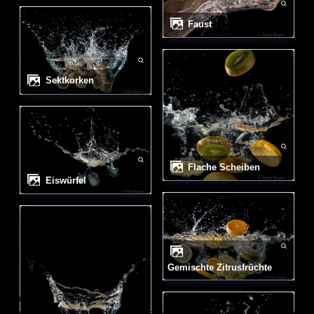
Faust
Sektkorken
flache Scheiben
Eiswürfel
gemischte Zitrusfrüchte
Wir benutzen Cookies
Wir nutzen Cookies auf unserer Website. Einige von ihnen sind essenziell für