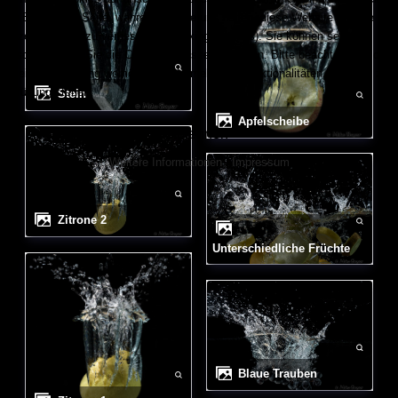
den Betrieb der Seite, während andere uns helfen, diese Website und die
Nutzererfahrung zu verbessern (Tracking Cookies). Sie können selbst
entscheiden, ob Sie die Cookies zulassen möchten. Bitte beachten Sie, dass
bei einer Ablehnung womöglich nicht mehr alle Funktionalitäten der Seite zur
Verfügung stehen.
Stein
Apfelscheibe
Akzeptieren
Ablehnen
Weitere Informationen
|
Impressum
Zitrone 2
unterschiedliche Früchte
blaue Trauben