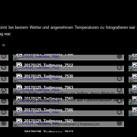
s
Sprint bei bestem Wetter und angenehmen Temperaturen zu fotografieren wa
ag war.
20170125_Todtmoos_7500
20170125_Todtmoos_7512
20170125_Todtmoos_7530
20170125_Todtmoos_7563
r den Betrieb der Seite, während andere uns helfen, diese Website und die Nu
20170125_Todtmoos_7569
bei einer Ablehnung womöglich nicht mehr alle Funktionalitäten der Seite zur
20170125_Todtmoos_7586
20170125_Todtmoos_7605
Weitere Informationen
|
Impressum