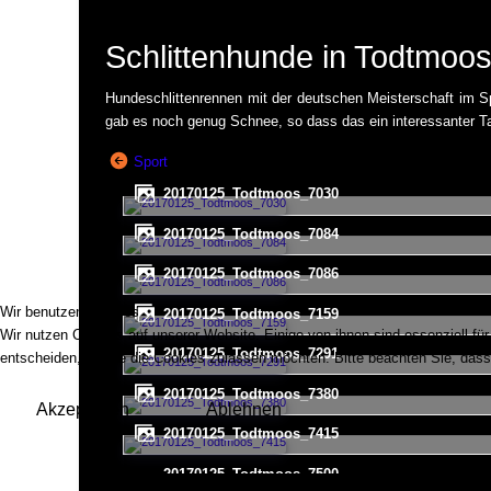
Schlittenhunde in Todtmoo
Hundeschlittenrennen mit der deutschen Meisterschaft im 
gab es noch genug Schnee, so dass das ein interessanter T
Sport
20170125_Todtmoos_7030
20170125_Todtmoos_7084
20170125_Todtmoos_7086
Wir benutzen Cookies
20170125_Todtmoos_7159
Wir nutzen Cookies auf unserer Website. Einige von ihnen sind essenziell fü
20170125_Todtmoos_7291
entscheiden, ob Sie die Cookies zulassen möchten. Bitte beachten Sie, dass 
20170125_Todtmoos_7380
Akzeptieren
Ablehnen
20170125_Todtmoos_7415