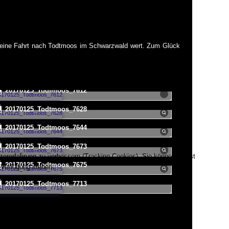
r eine Fahrt nach Todtmoos im Schwarzwald wert. Zum Glück
20170125_Todtmoos_7612
20170125_Todtmoos_7628
20170125_Todtmoos_7644
20170125_Todtmoos_7673
tzererfahrung zu verbessern (Tracking Cookies). Sie können selbst
20170125_Todtmoos_7675
 Verfügung stehen.
20170125_Todtmoos_7713