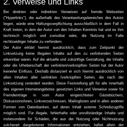
2. Verweise und Links
Bei direkten oder indirekten Verweisen auf fremde Webseiten
("Hyperlinks"), die außerhalb des Verantwortungsbereiches des Autors
liegen, würde eine Haftungsverpflichtung ausschließlich in dem Fall in
Kraft treten, in dem der Autor von den Inhalten Kenntnis hat und es ihm
technisch möglich und zumutbar wäre, die Nutzung im Falle
rechtswidriger Inhalte zu verhindern.
Der Autor erklärt hiermit ausdrücklich, dass zum Zeitpunkt der
Linksetzung keine illegalen Inhalte auf den zu verlinkenden Seiten
erkennbar waren. Auf die aktuelle und zukünftige Gestaltung, die Inhalte
oder die Urheberschaft der verlinkten/verknüpften Seiten hat der Autor
keinerlei Einfluss. Deshalb distanziert er sich hiermit ausdrücklich von
allen Inhalten aller verlinkten /verknüpften Seiten, die nach der
Linksetzung verändert wurden. Diese Feststellung gilt für alle innerhalb
des eigenen Internetangebotes gesetzten Links und Verweise sowie für
Fremdeinträge in vom Autor eingerichteten Gästebüchern,
Diskussionsforen, Linkverzeichnissen, Mailinglisten und in allen anderen
Formen von Datenbanken, auf deren Inhalt externe Schreibzugriffe
möglich sind. Für illegale, fehlerhafte oder unvollständige Inhalte und
insbesondere für Schäden, die aus der Nutzung oder Nichtnutzung
solcherart dargebotener Informationen entstehen, haftet allein der