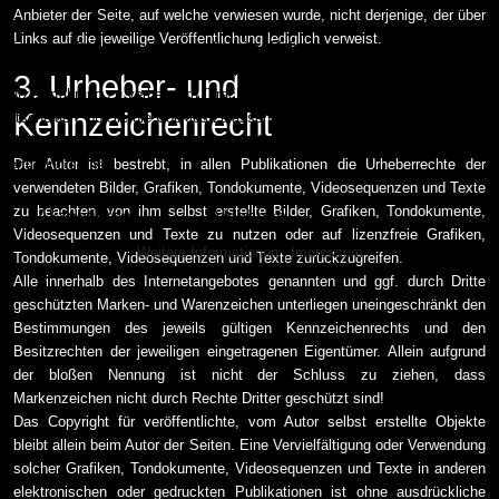
Anbieter der Seite, auf welche verwiesen wurde, nicht derjenige, der über
Wir benutzen Cookies
Links auf die jeweilige Veröffentlichung lediglich verweist.
Wir nutzen Cookies auf unserer Website. Einige von ihnen sind essenziell für
den Betrieb der Seite, während andere uns helfen, diese Website und die
3. Urheber- und
Nutzererfahrung zu verbessern (Tracking Cookies). Sie können selbst
Kennzeichenrecht
entscheiden, ob Sie die Cookies zulassen möchten. Bitte beachten Sie, dass
bei einer Ablehnung womöglich nicht mehr alle Funktionalitäten der Seite zur
Verfügung stehen.
Der Autor ist bestrebt, in allen Publikationen die Urheberrechte der
verwendeten Bilder, Grafiken, Tondokumente, Videosequenzen und Texte
zu beachten, von ihm selbst erstellte Bilder, Grafiken, Tondokumente,
Akzeptieren
Ablehnen
Videosequenzen und Texte zu nutzen oder auf lizenzfreie Grafiken,
Weitere Informationen
|
Impressum
Tondokumente, Videosequenzen und Texte zurückzugreifen.
Alle innerhalb des Internetangebotes genannten und ggf. durch Dritte
geschützten Marken- und Warenzeichen unterliegen uneingeschränkt den
Bestimmungen des jeweils gültigen Kennzeichenrechts und den
Besitzrechten der jeweiligen eingetragenen Eigentümer. Allein aufgrund
der bloßen Nennung ist nicht der Schluss zu ziehen, dass
Markenzeichen nicht durch Rechte Dritter geschützt sind!
Das Copyright für veröffentlichte, vom Autor selbst erstellte Objekte
bleibt allein beim Autor der Seiten. Eine Vervielfältigung oder Verwendung
solcher Grafiken, Tondokumente, Videosequenzen und Texte in anderen
elektronischen oder gedruckten Publikationen ist ohne ausdrückliche