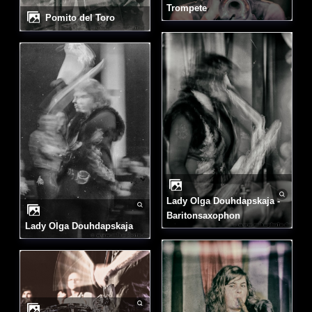
Trompete
Pomito del Toro
Lady Olga Douhdapskaja -
Baritonsaxophon
Lady Olga Douhdapskaja