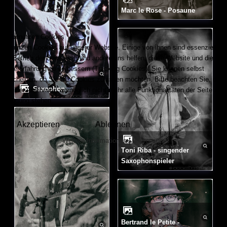
Marc le Rose - Posaune
Wir benutzen Cookies
Wir nutzen Cookies auf unserer Website. Einige von ihnen sind essenziell für
den Betrieb der Seite, während andere uns helfen, diese Website und die
Nutzererfahrung zu verbessern (Tracking Cookies). Sie können selbst
entscheiden, ob Sie die Cookies zulassen möchten. Bitte beachten Sie, dass
Saxophon
bei einer Ablehnung womöglich nicht mehr alle Funktionalitäten der Seite zur
Verfügung stehen.
Akzeptieren
Ablehnen
Weitere Informationen
|
Impressum
Toni Riba - singender
Saxophonspieler
Bertrand le Petite -