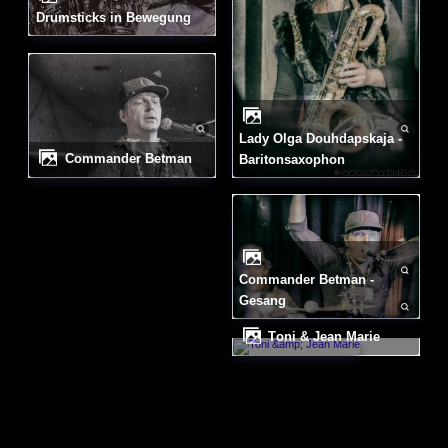
Drumsticks in Bewegung
Lady Olga Douhdapskaja -
Commander Betman
Baritonsaxophon
Commander Betman -
Gesang
Toni & Jean Marie